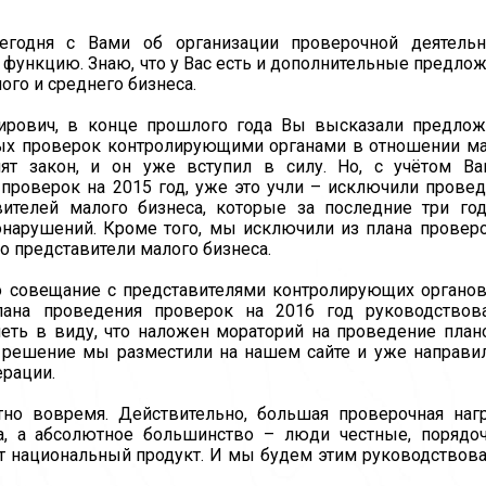
егодня с Вами об организации проверочной деятельно
функцию. Знаю, что у Вас есть и дополнительные предло
ого и среднего бизнеса.
мирович, в конце прошлого года Вы высказали предло
ых проверок контролирующими органами в отношении м
ят закон, и он уже вступил в силу. Но, с учётом Ва
проверок на 2015 год, уже это учли – исключили прове
ителей малого бизнеса, которые за последние три го
нарушений. Кроме того, мы исключили из плана провер
о представители малого бизнеса.
 совещание с представителями контролирующих органов
на проведения проверок на 2016 год руководствова
еть в виду, что наложен мораторий на проведение пла
 решение мы разместили на нашем сайте и уже направи
ерации.
тно вовремя. Действительно, большая проверочная наг
а, а абсолютное большинство – люди честные, порядо
т национальный продукт. И мы будем этим руководствова