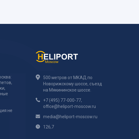
сква:
500 метров от МКАД по
летов,
Новорижскому шоссе, съезд
ки,
на Мякининское шоссе.
тные
+7 (495) 77-000-77
,
office@heliport-moscow.ru
ция не
media@heliport-moscow.ru
126,7