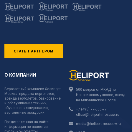
СТАТЬ ПАРТНЕРОМ
О КОМПАНИИ
Вертолетный комплекс Хелипорт
500 метров от МКАД по
Москва: продажа вертолетов,
Новорижскому шоссе, съезд
аренда вертолетов, базирование
на Мякининское шоссе.
и обслуживание техники,
обучение пилотированию,
+7 (495) 77-000-77
,
вертолетные экскурсии.
office@heliport-moscow.ru
Представленная на сайте
media@heliport-moscow.ru
информация не является
публичной офертой.