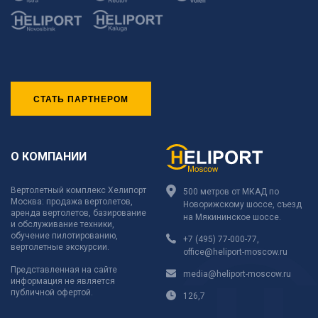
СТАТЬ ПАРТНЕРОМ
О КОМПАНИИ
Вертолетный комплекс Хелипорт
500 метров от МКАД по
Москва: продажа вертолетов,
Новорижскому шоссе, съезд
аренда вертолетов, базирование
на Мякининское шоссе.
и обслуживание техники,
обучение пилотированию,
+7 (495) 77-000-77
,
вертолетные экскурсии.
office@heliport-moscow.ru
Представленная на сайте
media@heliport-moscow.ru
информация не является
публичной офертой.
126,7