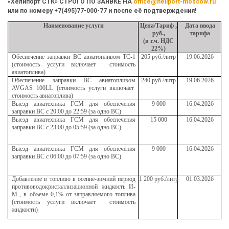
«Хелипорт СТК» СТРОГО ПО ЗАЯВКЕ НА
office@heliport-moscow.ru
или по номеру +7(495)77-000-77 и после её подтверждения!
Наименование услуги
Цена/Тариф ,
Дата ввода
руб.,
тарифа
(в т.ч. НДС
22%)
Обеспечение заправки ВС авиатопливом ТС-1
205 руб./литр
19.06.2026
(стоимость услуги включает стоимость
авиатоплива)
Обеспечение заправки ВС авиатопливом
240 руб./литр
19.06.2026
AVGAS 100LL (стоимость услуги включает
стоимость авиатоплива)
Выезд авиатехника ГСМ для обеспечения
9 000
16.04.2026
заправки ВС с 20:00 до 22:59 (за одно ВС)
Выезд авиатехника ГСМ для обеспечения
15 000
16.04.2026
заправки ВС с 23:00 до 05:59 (за одно ВС)
Выезд авиатехника ГСМ для обеспечения
9 000
16.04.2026
заправки ВС с 06:00 до 07:59 (за одно ВС)
Добавление в топливо в осенне-зимний период
1 200 руб./литр
01.03.2026
противоводокристаллизационной жидкость И-
М-, в объеме 0,1% от заправляемого топлива
(стоимость услуги включает стоимость
жидкости)