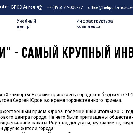
ВПСО Ангел
+7 (495) 77-000-77
office@heliport-moscow
Учебный
Инфраструктура
центр
комплекса
И" - САМЫЙ КРУПНЫЙ ИНВ
я «Хелипорты России» принесла в городской бюджет в 20
еутова Сергей Юров во время торжественного приема,
оржественный прием Юрова, посвященный итогам 2015 год
гового центра города. На него были приглашены обществ
общественной палаты Реутова, депутаты, журналисты, лау
и другие жители города.