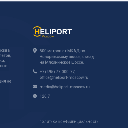
сква:
500 метров от МКАД по
летов,
Новорижскому шоссе, съезд
ки,
на Мякининское шоссе.
тные
+7 (495) 77-000-77
,
office@heliport-moscow.ru
ция не
media@heliport-moscow.ru
126,7
ПОЛИТИКА КОНФИДЕНЦИАЛЬНОСТИ