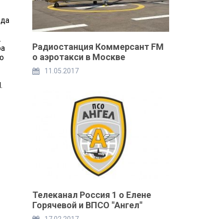
рда
.
Радиостанция Коммерсант FM
ра
о аэротакси в Москве
о
11.05.2017
.
Телеканал Россия 1 о Елене
Горячевой и ВПСО "Ангел"