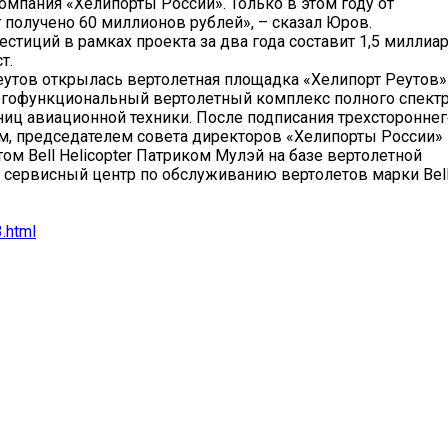
пания «Хелипорты России». Только в этом году от
 получено 60 миллионов рублей», – сказал Юров.
естиций в рамках проекта за два года составит 1,5 миллиа
т.
еутов открылась вертолетная площадка «Хелипорт Реутов»
огофункциональный вертолетный комплекс полного спект
ниц авиационной техники. После подписания трехстороннег
, председателем совета директоров «Хелипорты России»
м Bell Helicopter Патриком Мулэй на базе вертолетной
сервисный центр по обслуживанию вертолетов марки Bell
.html