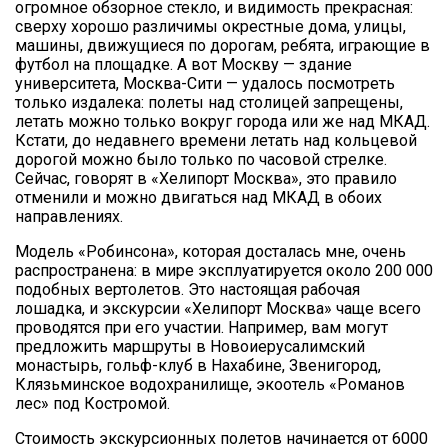
огромное обзорное стекло, и видимость прекрасная:
сверху хорошо различимы окрестные дома, улицы,
машины, движущиеся по дорогам, ребята, играющие в
футбол на площадке. А вот Москву — здание
университета, Москва-Сити — удалось посмотреть
только издалека: полеты над столицей запрещены,
летать можно только вокруг города или же над МКАД.
Кстати, до недавнего времени летать над кольцевой
дорогой можно было только по часовой стрелке.
Сейчас, говорят в «Хелипорт Москва», это правило
отменили и можно двигаться над МКАД в обоих
направлениях.
Модель «Робинсона», которая досталась мне, очень
распространена: в мире эксплуатируется около 200 000
подобных вертолетов. Это настоящая рабочая
лошадка, и экскурсии «Хелипорт Москва» чаще всего
проводятся при его участии. Например, вам могут
предложить маршруты в Новоиерусалимский
монастырь, гольф-клуб в Нахабине, Звенигород,
Клязьминское водохранилище, экоотель «Романов
лес» под Костромой.
Стоимость экскурсионных полетов начинается от 6000