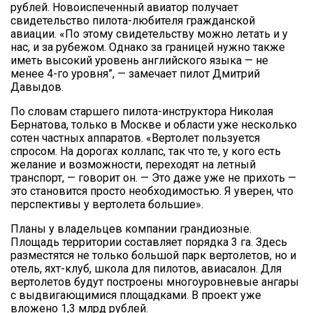
рублей. Новоиспеченный авиатор получает
свидетельство пилота-любителя гражданской
авиации. «По этому свидетельству можно летать и у
нас, и за рубежом. Однако за границей нужно также
иметь высокий уровень английского языка — не
менее 4-го уровня”, — замечает пилот Дмитрий
Давыдов.
По словам старшего пилота-инструктора Николая
Бернатова, только в Москве и области уже несколько
сотен частных аппаратов. «Вертолет пользуется
спросом. На дорогах коллапс, так что те, у кого есть
желание и возможности, переходят на летный
транспорт, — говорит он. — Это даже уже не прихоть —
это становится просто необходимостью. Я уверен, что
перспективы у вертолета большие».
Планы у владельцев компании грандиозные.
Площадь территории составляет порядка 3 га. Здесь
разместятся не только большой парк вертолетов, но и
отель, яхт-клуб, школа для пилотов, авиасалон. Для
вертолетов будут построены многоуровневые ангары
с выдвигающимися площадками. В проект уже
вложено 1,3 млрд рублей.