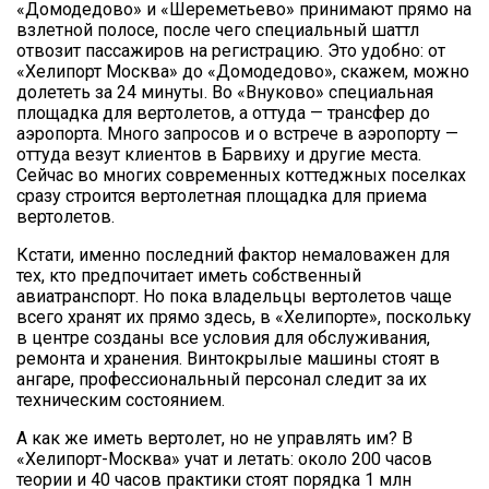
«Домодедово» и «Шереметьево» принимают прямо на
взлетной полосе, после чего специальный шаттл
отвозит пассажиров на регистрацию. Это удобно: от
«Хелипорт Москва» до «Домодедово», скажем, можно
долететь за 24 минуты. Во «Внуково» специальная
площадка для вертолетов, а оттуда — трансфер до
аэропорта. Много запросов и о встрече в аэропорту —
оттуда везут клиентов в Барвиху и другие места.
Сейчас во многих современных коттеджных поселках
сразу строится вертолетная площадка для приема
вертолетов.
Кстати, именно последний фактор немаловажен для
тех, кто предпочитает иметь собственный
авиатранспорт. Но пока владельцы вертолетов чаще
всего хранят их прямо здесь, в «Хелипорте», поскольку
в центре созданы все условия для обслуживания,
ремонта и хранения. Винтокрылые машины стоят в
ангаре, профессиональный персонал следит за их
техническим состоянием.
А как же иметь вертолет, но не управлять им? В
«Хелипорт-Москва» учат и летать: около 200 часов
теории и 40 часов практики стоят порядка 1 млн