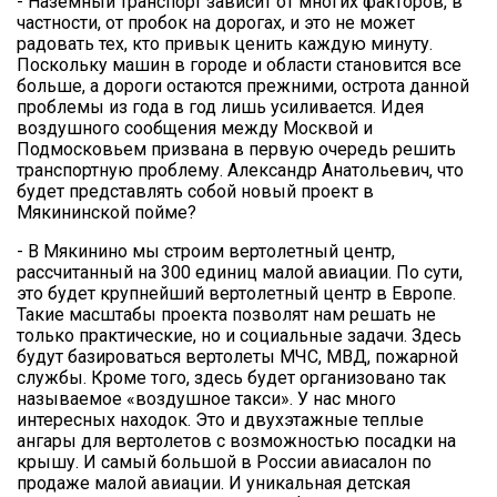
- Наземный транспорт зависит от многих факторов, в
частности, от пробок на дорогах, и это не может
радовать тех, кто привык ценить каждую минуту.
Поскольку машин в городе и области становится все
больше, а дороги остаются прежними, острота данной
проблемы из года в год лишь усиливается. Идея
воздушного сообщения между Москвой и
Подмосковьем призвана в первую очередь решить
транспортную проблему. Александр Анатольевич, что
будет представлять собой новый проект в
Мякининской пойме?
- В Мякинино мы строим вертолетный центр,
рассчитанный на 300 единиц малой авиации. По сути,
это будет крупнейший вертолетный центр в Европе.
Такие масштабы проекта позволят нам решать не
только практические, но и социальные задачи. Здесь
будут базироваться вертолеты МЧС, МВД, пожарной
службы. Кроме того, здесь будет организовано так
называемое «воздушное такси». У нас много
интересных находок. Это и двухэтажные теплые
ангары для вертолетов с возможностью посадки на
крышу. И самый большой в России авиасалон по
продаже малой авиации. И уникальная детская