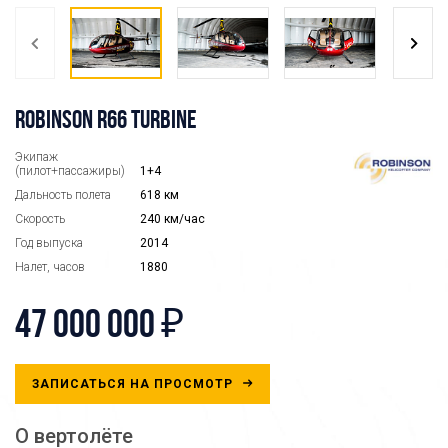
ROBINSON R66 TURBINE
Экипаж
(пилот+пассажиры)
1+4
Дальность полета
618 км
Скорость
240 км/час
Год выпуска
2014
Налет, часов
1880
47 000 000 ₽
ЗАПИСАТЬСЯ НА ПРОСМОТР
О вертолёте