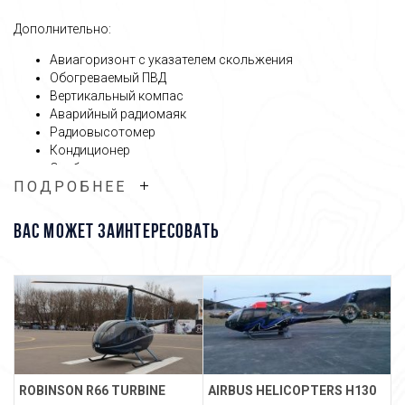
Дополнительно:
Авиагоризонт с указателем скольжения
Обогреваемый ПВД
Вертикальный компас
Аварийный радиомаяк
Радиовысотомер
Кондиционер
Скоба для огнетушителя
ПОДРОБНЕЕ
Удлиненный чехол
Стекла с подтонировкой
Батарея повышенной мощности
ВАС МОЖЕТ ЗАИНТЕРЕСОВАТЬ
Вторая радиостанция King 196
Транспондер GTX 328 Mode S
Связаться с менеджером
ROBINSON R66 TURBINE
AIRBUS HELICOPTERS H130
R