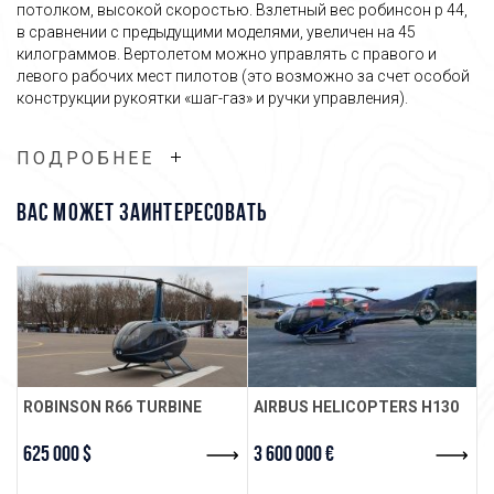
потолком, высокой скоростью. Взлетный вес робинсон р 44,
в сравнении с предыдущими моделями, увеличен на 45
килограммов. Вертолетом можно управлять с правого и
левого рабочих мест пилотов (это возможно за счет особой
конструкции рукоятки «шаг-газ» и ручки управления).
Robinson R44 Raven 2, в зависимости от целевого
ПОДРОБНЕЕ
использования, выпускается в четырех модификациях: Police
Helicopter, IFR Trainer, Clipper II, Newscopter. Машина имеет ряд
конструктивных особенностей, улучшающих ее летные
ВАС МОЖЕТ ЗАИНТЕРЕСОВАТЬ
характеристики. Так, увеличенная площадь лопастей главного
ротора Robinson 44 Clipper ii дает возможность снизить
уровень вибрации. А лопасти хвостового и главного винтов,
благодаря специальным законцовкам, снижают уровень
шума на высоте 150 метров на 1 децибел. Мощный двигатель
вертолета отлично ведет себя при любой погоде.
Установленная на Robinson R44 Raven II цена дает
возможность купить машину, потратив разумную сумму.
ROBINSON R66 TURBINE
AIRBUS HELICOPTERS H130
R
Связаться с менеджером
625 000 $
3 600 000 €
2