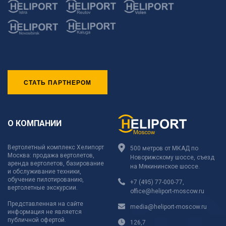
СТАТЬ ПАРТНЕРОМ
О КОМПАНИИ
Вертолетный комплекс Хелипорт
500 метров от МКАД по
Москва: продажа вертолетов,
Новорижскому шоссе, съезд
аренда вертолетов, базирование
на Мякининское шоссе.
и обслуживание техники,
обучение пилотированию,
+7 (495) 77-000-77
,
вертолетные экскурсии.
office@heliport-moscow.ru
Представленная на сайте
media@heliport-moscow.ru
информация не является
публичной офертой.
126,7