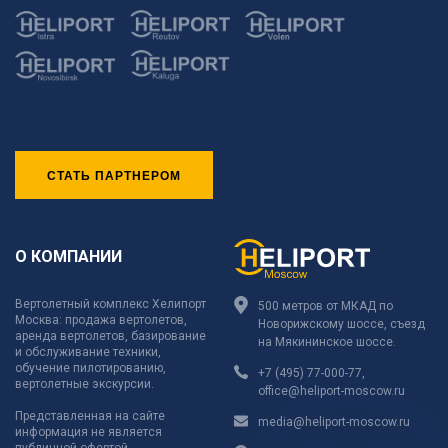
СТАТЬ ПАРТНЕРОМ
О КОМПАНИИ
Вертолетный комплекс Хелипорт
500 метров от МКАД по
Москва: продажа вертолетов,
Новорижскому шоссе, съезд
аренда вертолетов, базирование
на Мякининское шоссе.
и обслуживание техники,
обучение пилотированию,
+7 (495) 77-000-77
,
вертолетные экскурсии.
office@heliport-moscow.ru
Представленная на сайте
media@heliport-moscow.ru
информация не является