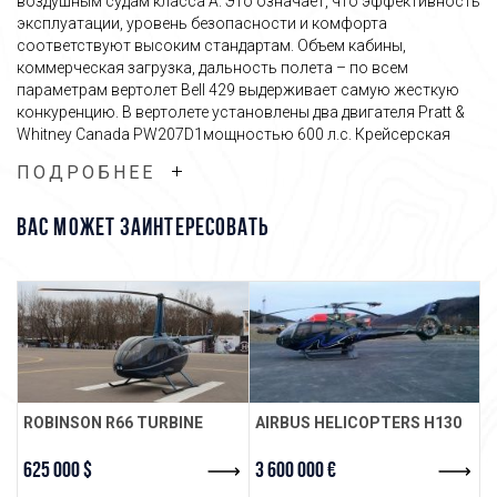
воздушным судам класса А. Это означает, что эффективность
эксплуатации, уровень безопасности и комфорта
соответствуют высоким стандартам. Объем кабины,
коммерческая загрузка, дальность полета – по всем
параметрам вертолет Bell 429 выдерживает самую жесткую
конкуренцию. В вертолете установлены два двигателя Pratt &
Whitney Canada PW207D1мощностью 600 л.с. Крейсерская
скорость воздушного судна – 278 км в час; уровень вибраций
ПОДРОБНЕЕ
и шума в полете предельно низкий. Машина оборудована 3-
осевым (опционально – 4-осевым) автопилотом и
интегрированной дисплейной панелью управления. В
ВАС МОЖЕТ ЗАИНТЕРЕСОВАТЬ
эргономичных креслах могут разместиться до 7 человек.
Багажное отделение имеет объем около 2,6 м3, его
грузовместимость - 245 кг. Вертолет Белл 429 – один из самых
востребованных в своем классе.
Связаться с менеджером
ROBINSON R66 TURBINE
AIRBUS HELICOPTERS H130
R
625 000 $
3 600 000 €
2