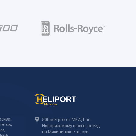
сква:
500 метров от МКАД по
летов,
Новорижскому шоссе, съезд
ки,
на Мякининское шоссе.
тные