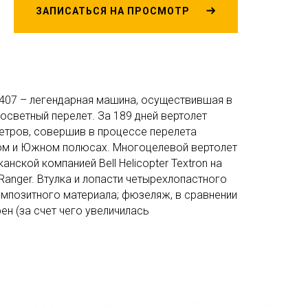
ЗАПИСАТЬСЯ НА ПРОСМОТР
 407 – легендарная машина, осуществившая в
осветный перелет. За 189 дней вертолет
метров, совершив в процессе перелета
рном и Южном полюсах. Многоцелевой вертолет
нской компанией Bell Helicopter Textron на
 Ranger. Втулка и лопасти четырехлопастного
омпозитного материала; фюзеляж, в сравнении
н (за счет чего увеличилась
 на 35% была увеличена площадь остекления,
диться панорамой во время полета.
oyce/Allison 250-C47 оснащен электронной
дартная конфигурация Bell 407, купить
тривает места для шести пассажиров и
енная на Bell 407 цена отвечает рыночной