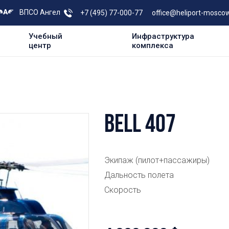
ВПСО Ангел
+7 (495) 77-000-77
office@heliport-moscow
Учебный
Инфраструктура
центр
комплекса
BELL 407
Экипаж (пилот+пассажиры)
Дальность полета
Скорость