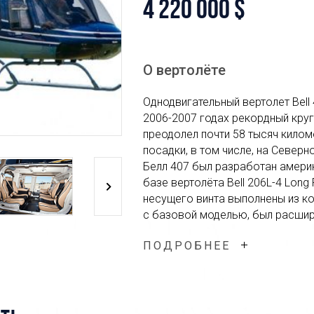
4 220 000 $
О вертолёте
Однодвигательный вертолет Bell
2006-2007 годах рекордный круг
преодолел почти 58 тысяч кило
посадки, в том числе, на Севе
Белл 407 был разработан америка
базе вертолёта Bell 206L-4 Long
несущего винта выполнены из к
с базовой моделью, был расшире
вместительность кабины). Также
ПОДРОБНЕЕ
поэтому пассажиры могут насла
Турбовальный двигатель Rolls-R
системой управления FADEC. Стан
который можно у нас, предусма
одного члена экипажа. Установл