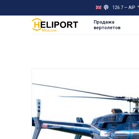
126.7 — AIP
Продажа
вертолетов