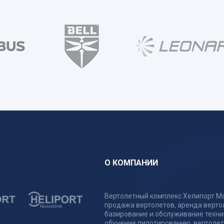
О КОМПАНИИ
Вертолетный комплекс Хелипорт Мо
продажа вертолетов, аренда верто
базирование и обслуживание техни
обучение пилотированию, вертоле