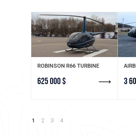
ROBINSON R66 TURBINE
AIR
625 000 $
3 6
1
2
3
4