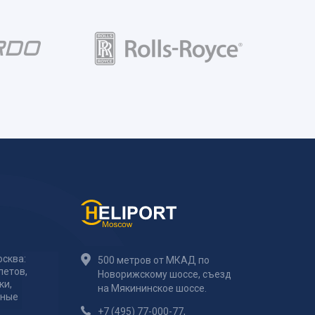
сква:
500 метров от МКАД по
летов,
Новорижскому шоссе, съезд
ки,
на Мякининское шоссе.
тные
+7 (495) 77-000-77
,