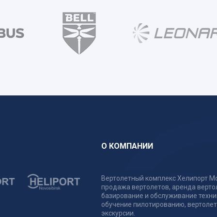
О КОМПАНИИ
Вертолетный комплекс Хелипорт Мо
продажа вертолетов, аренда верто
базирование и обслуживание техни
обучение пилотированию, вертоле
экскурсии.