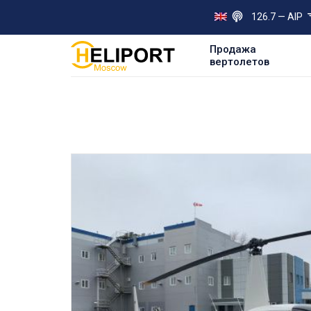
126.7 — AIP
Продажа
вертолетов