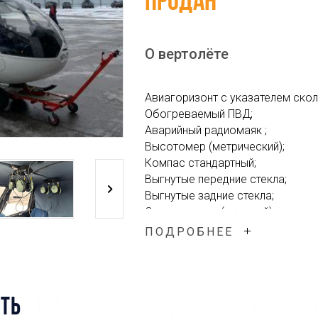
Продан
О вертолёте
Авиагоризонт с указателем ско
Обогреваемый ПВД;
Аварийный радиомаяк ;
Высотомер (метрический);
Компас стандартный;
Выгнутые передние стекла;
Выгнутые задние стекла;
Огнетушитель (штатный);
Авиационные гарнитуры - 4шт;
ПОДРОБНЕЕ
Установлено 2 дополнительных т
Вертолет имеет действующие го
летной годности, исправен и нах
ТЬ