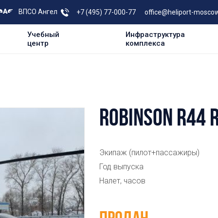
ВПСО Ангел
+7 (495) 77-000-77
office@heliport-moscow
Учебный
Инфраструктура
центр
комплекса
ROBINSON R44 R
Экипаж (пилот+пассажиры)
Год выпуска
Налет, часов