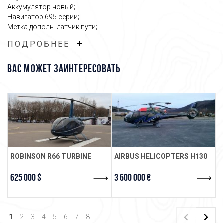
Аккумулятор новый;
Навигатор 695 серии;
Метка дополн. датчик пути;
Огнетушитель;
ПОДРОБНЕЕ
Стекла выпуклые;
Вертолет в идеальном состоянии, СЛГ получен месяц назад на
ВАС МОЖЕТ ЗАИНТЕРЕСОВАТЬ
2 года и все ТО пройдены!
Состояние салона отличное!
ROBINSON R66 TURBINE
AIRBUS HELICOPTERS H130
R
625 000 $
3 600 000 €
2
1
2
3
4
5
6
7
8