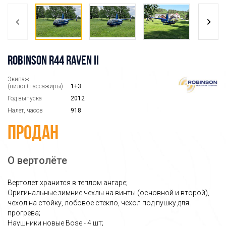
ROBINSON R44 RAVEN II
Экипаж
(пилот+пассажиры)
1+3
Год выпуска
2012
Налет, часов
918
Продан
О вертолёте
Вертолет хранится в теплом ангаре;
Оригинальные зимние чехлы на винты (основной и второй),
чехол на стойку, лобовое стекло, чехол под пушку для
прогрева;
Наушники новые Bose - 4 шт;