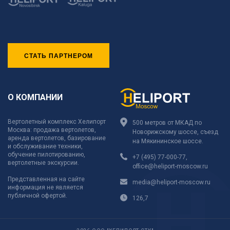
СТАТЬ ПАРТНЕРОМ
О КОМПАНИИ
Вертолетный комплекс Хелипорт
500 метров от МКАД по
Москва: продажа вертолетов,
Новорижскому шоссе, съезд
аренда вертолетов, базирование
на Мякининское шоссе.
и обслуживание техники,
обучение пилотированию,
+7 (495) 77-000-77
,
вертолетные экскурсии.
office@heliport-moscow.ru
Представленная на сайте
media@heliport-moscow.ru
информация не является
публичной офертой.
126,7