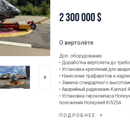
2 300 000 $
О вертолёте
Доп. оборудование:
• Доработка вертолета до требо
• Установка креплений для авар
• Нанесение трафаретов и надпи
• Замена стандартного высотом
• Аварийный радиомаяк Kannad 
• Установка гирокомпаса Honeyw
положения Honeywell KI525A
• Аптечка
ПОДРОБНЕЕ
• Доработка РЛЭ
• Доработка РЭ
• Дворники лобового стекла со 