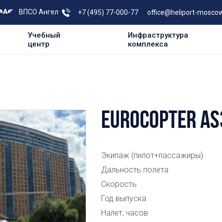
ВПСО Ангел
+7 (495) 77-000-77
office@heliport-moscow
Учебный
Инфраструктура
центр
комплекса
EUROCOPTER AS
Экипаж (пилот+пассажиры)
Дальность полета
Скорость
Год выпуска
Налет, часов