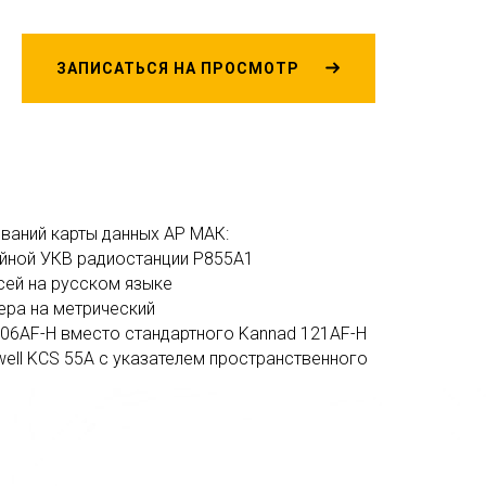
ЗАПИСАТЬСЯ НА ПРОСМОТР
ваний карты данных АР МАК:
ийной УКВ радиостанции Р855А1
сей на русском языке
ера на метрический
406AF-H вместо стандартного Kannad 121AF-H
ell KCS 55A с указателем пространственного
стороны пилота – обязательное