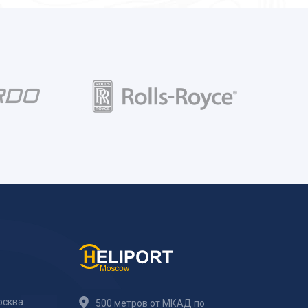
сква:
500 метров от МКАД по