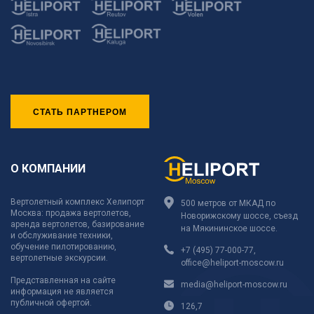
СТАТЬ ПАРТНЕРОМ
О КОМПАНИИ
Вертолетный комплекс Хелипорт
500 метров от МКАД по
Москва: продажа вертолетов,
Новорижскому шоссе, съезд
аренда вертолетов, базирование
на Мякининское шоссе.
и обслуживание техники,
обучение пилотированию,
+7 (495) 77-000-77
,
вертолетные экскурсии.
office@heliport-moscow.ru
Представленная на сайте
media@heliport-moscow.ru
информация не является
публичной офертой.
126,7