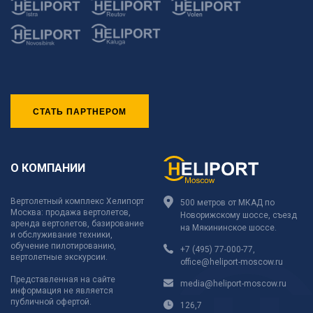
СТАТЬ ПАРТНЕРОМ
О КОМПАНИИ
Вертолетный комплекс Хелипорт
500 метров от МКАД по
Москва: продажа вертолетов,
Новорижскому шоссе, съезд
аренда вертолетов, базирование
на Мякининское шоссе.
и обслуживание техники,
обучение пилотированию,
+7 (495) 77-000-77
,
вертолетные экскурсии.
office@heliport-moscow.ru
Представленная на сайте
media@heliport-moscow.ru
информация не является
публичной офертой.
126,7