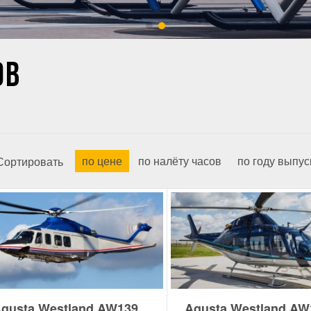
ОВ
по цене
по налёту часов
по году выпус
Сортировать
gusta Westland AW139
Agusta Westland AW