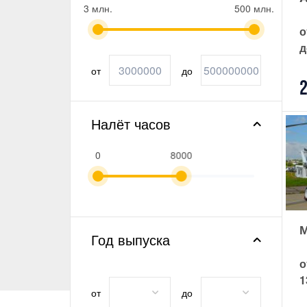
3 млн.
500 млн.
о
д
от
до
2
Налёт часов
0
8000
М
Год выпуска
о
1
от
до