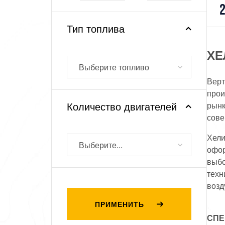
2
Тип топлива
ХЕ
Выберите топливо
Верт
прои
Количество двигателей
рынк
сове
Хели
Выберите...
офор
выбо
техн
возд
ПРИМЕНИТЬ
СПЕ