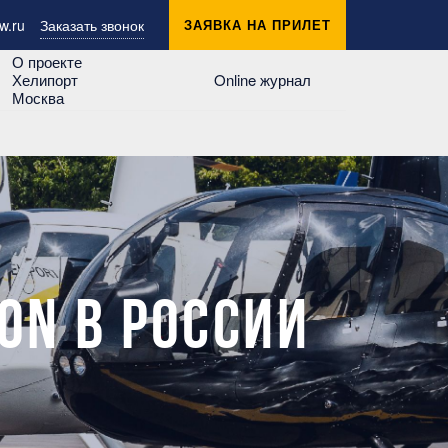
w.ru
Заказать звонок
ЗАЯВКА НА ПРИЛЕТ
О проекте
Хелипорт
Online журнал
Москва
ON В РОССИИ