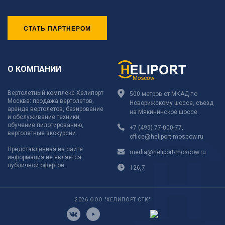
СТАТЬ ПАРТНЕРОМ
О КОМПАНИИ
Вертолетный комплекс Хелипорт
500 метров от МКАД по
Москва: продажа вертолетов,
Новорижскому шоссе, съезд
аренда вертолетов, базирование
на Мякининское шоссе.
и обслуживание техники,
обучение пилотированию,
+7 (495) 77-000-77
,
вертолетные экскурсии.
office@heliport-moscow.ru
Представленная на сайте
media@heliport-moscow.ru
информация не является
публичной офертой.
126,7
2026 ООО "ХЕЛИПОРТ СТК"