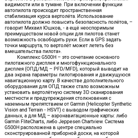
видимости или в тумане. При включении функции
автопилота происходит пространственная
стабилизация курса вертолёта. Использование
автопилота должно повысить безопасность полётов, –
говорит Михаил Юшков, - а ещё неоспоримым
преимуществом новой опции для пилотов станет
возможность освободить руки. Если в GPS задать
точки маршрута, то вертолёт может лететь без
вмешательства пилота».
Комплекс G500H – это сочетание основного
пилотажного дисплея и многофункционального
дисплея (ОПД/МД – PFD/MFD), который выводит на
два экрана параметры пилотирования и движущуюся
навигационную карту. В качестве дополнительного
оборудования для ОПД также стало возможным
установить вертолётную систему 3D сканирования
местности и предупреждения столкновения с
наземным препятствием от Garmin (Helicopter Synthetic
Vision and Terrain - HSVT) с выводом графических
данных, а для МД – аэронавигационные карты: либо
Garmin FliteCharts, либо Jeppesen Chartview. Система
G500H расположена в центре специально
сконструированной приборной доски, на которой