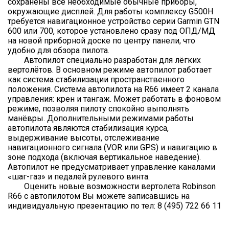
сохранены все необходимые обычные приборы,
окружающие дисплей. Для работы комплексу G500H
требуется навигационное устройство серии Garmin GTN
600 или 700, которое установлено сразу под ОПД/МД
на новой приборной доске по центру панели, что
удобно для обзора пилота.
Автопилот специально разработан для лёгких
вертолётов. В основном режиме автопилот работает
как система стабилизации пространственного
положения. Система автопилота на R66 имеет 2 канала
управления: крен и тангаж. Может работать в фоновом
режиме, позволяя пилоту спокойно выполнять
манёвры. Дополнительными режимами работы
автопилота являются стабилизация курса,
выдерживание высоты, отслеживание
навигационного сигнала (VOR или GPS) и навигацию в
зоне подхода (включая вертикальное наведение).
Автопилот не предусматривает управление каналами
«шаг-газ» и педалей рулевого винта.
Оценить новые возможности вертолета Robinson
R66 с автопилотом Вы можете записавшись на
индивидуальную презентацию по тел: 8 (495) 722 66 11