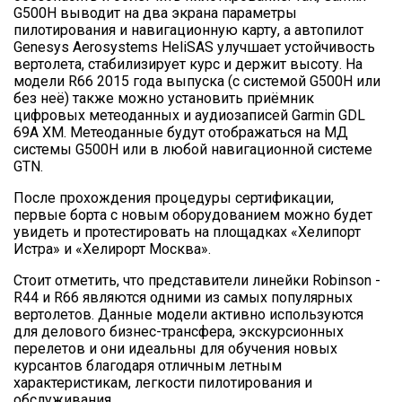
G500H выводит на два экрана параметры
пилотирования и навигационную карту, а автопилот
Genesys Aerosystems HeliSAS улучшает устойчивость
вертолета, стабилизирует курс и держит высоту. На
модели R66 2015 года выпуска (с системой G500H или
без неё) также можно установить приёмник
цифровых метеоданных и аудиозаписей Garmin GDL
69A XM. Метеоданные будут отображаться на МД
системы G500H или в любой навигационной системе
GTN.
После прохождения процедуры сертификации,
первые борта с новым оборудованием можно будет
увидеть и протестировать на площадках «Хелипорт
Истра» и «Хелирорт Москва».
Стоит отметить, что представители линейки Robinson -
R44 и R66 являются одними из самых популярных
вертолетов. Данные модели активно используются
для делового бизнес-трансфера, экскурсионных
перелетов и они идеальны для обучения новых
курсантов благодаря отличным летным
характеристикам, легкости пилотирования и
обслуживания.