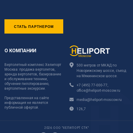
СТАТЬ ПАРТНЕРОМ
О КОМПАНИИ
Вертолетный комплекс Хелипорт
500 метров от МКАД по
Москва: продажа вертолетов,
Новорижскому шоссе, съезд
аренда вертолетов, базирование
на Мякининское шоссе.
и обслуживание техники,
обучение пилотированию,
+7 (495) 77-000-77
,
вертолетные экскурсии.
office@heliport-moscow.ru
Представленная на сайте
media@heliport-moscow.ru
информация не является
публичной офертой.
126,7
2026 ООО "ХЕЛИПОРТ СТК"