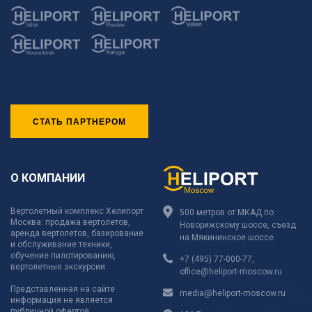
СТАТЬ ПАРТНЕРОМ
О КОМПАНИИ
Вертолетный комплекс Хелипорт
500 метров от МКАД по
Москва: продажа вертолетов,
Новорижскому шоссе, съезд
аренда вертолетов, базирование
на Мякининское шоссе.
и обслуживание техники,
обучение пилотированию,
+7 (495) 77-000-77
,
вертолетные экскурсии.
office@heliport-moscow.ru
Представленная на сайте
media@heliport-moscow.ru
информация не является
публичной офертой.