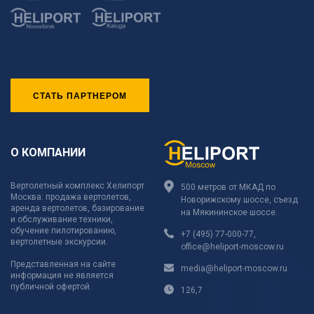
СТАТЬ ПАРТНЕРОМ
О КОМПАНИИ
Вертолетный комплекс Хелипорт
500 метров от МКАД по
Москва: продажа вертолетов,
Новорижскому шоссе, съезд
аренда вертолетов, базирование
на Мякининское шоссе.
и обслуживание техники,
обучение пилотированию,
+7 (495) 77-000-77
,
вертолетные экскурсии.
office@heliport-moscow.ru
Представленная на сайте
media@heliport-moscow.ru
информация не является
публичной офертой.
126,7