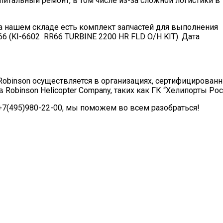
капитальный ремонт, в том числе из-за сложной логистики в
на нашем складе есть комплект запчастей для выполнения
6 (KI-6602 RR66 TURBINE 2200 HR FLD O/H KIT). Дата
obinson осуществляется в организациях, сертифицирован
Robinson Helicopter Company, таких как ГК “Хелипорты Рос
+7(495)980-22-00, мы поможем во всем разобраться!