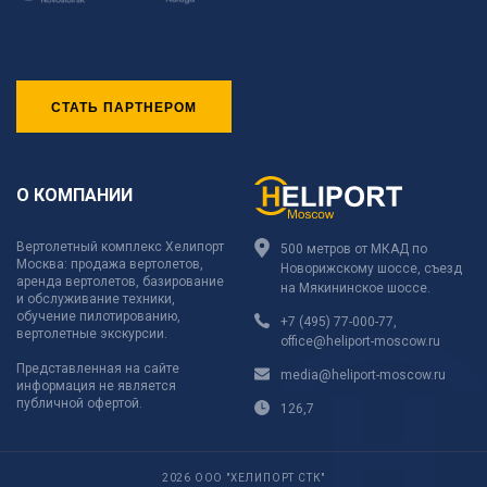
СТАТЬ ПАРТНЕРОМ
О КОМПАНИИ
Вертолетный комплекс Хелипорт
500 метров от МКАД по
Москва: продажа вертолетов,
Новорижскому шоссе, съезд
аренда вертолетов, базирование
на Мякининское шоссе.
и обслуживание техники,
обучение пилотированию,
+7 (495) 77-000-77
,
вертолетные экскурсии.
office@heliport-moscow.ru
Представленная на сайте
media@heliport-moscow.ru
информация не является
публичной офертой.
126,7
2026 ООО "ХЕЛИПОРТ СТК"