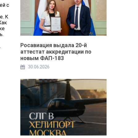
ей с
е. К
Как
же
ь.
Росавиация выдала 20-й
.
аттестат аккредитации по
новым ФАП-183
30.06.2026