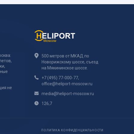
сква:
500 метров от МКАД по
летов,
Новорижскому шоссе, съезд
ки,
на Мякининское шоссе.
тные
+7 (495) 77-000-77
,
office@heliport-moscow.ru
ция не
media@heliport-moscow.ru
126,7
ПОЛИТИКА КОНФИДЕНЦИАЛЬНОСТИ