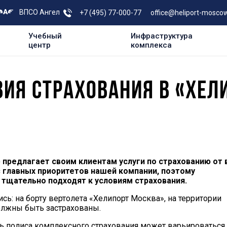
ВПСО Ангел
+7 (495) 77-000-77
office@heliport-moscow
Учебный
Инфраструктура
центр
комплекса
ИЯ СТРАХОВАНИЯ В «ХЕЛ
предлагает своим клиентам услуги по страхованию от 
з главных приоритетов нашей компании, поэтому
тщательно подходят к условиям страхования.
ись: на борту вертолета «Хелипорт Москва», на территории
олжны быть застрахованы.
ть полиса комплексного страхования может варьироваться