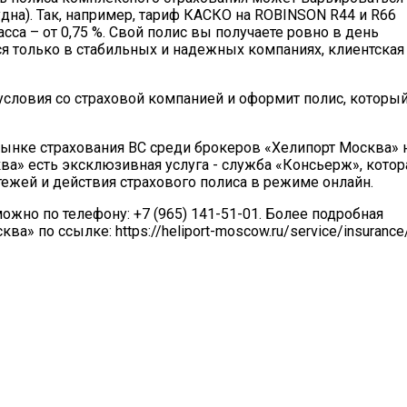
дна). Так, например, тариф КАСКО на ROBINSON R44 и R66
ласса – от 0,75 %. Cвой полис вы получаете ровно в день
я только в стабильных и надежных компаниях, клиентская
словия со страховой компанией и оформит полис, которы
 рынке страхования ВС среди брокеров «Хелипорт Москва» 
ва» есть эксклюзивная услуга - служба «Консьерж», котор
ежей и действия страхового полиса в режиме онлайн.
ожно по телефону: +7 (965) 141-51-01. Более подробная
а» по ссылке: https://heliport-moscow.ru/service/insurance