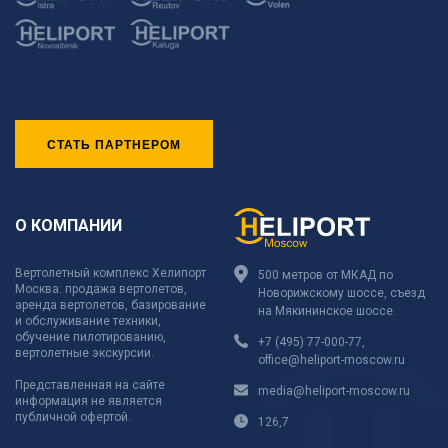
СТАТЬ ПАРТНЕРОМ
О КОМПАНИИ
Вертолетный комплекс Хелипорт
500 метров от МКАД по
Москва: продажа вертолетов,
Новорижскому шоссе, съезд
аренда вертолетов, базирование
на Мякининское шоссе.
и обслуживание техники,
обучение пилотированию,
+7 (495) 77-000-77
,
вертолетные экскурсии.
office@heliport-moscow.ru
Представленная на сайте
media@heliport-moscow.ru
информация не является
публичной офертой.
126,7