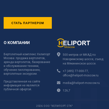
СТАТЬ ПАРТНЕРОМ
О КОМПАНИИ
Вертолетный комплекс Хелипорт
500 метров от МКАД по
Москва: продажа вертолетов,
Новорижскому шоссе, съезд
аренда вертолетов, базирование
на Мякининское шоссе.
и обслуживание техники,
обучение пилотированию,
+7 (495) 77-000-77
,
вертолетные экскурсии.
office@heliport-moscow.ru
Представленная на сайте
media@heliport-moscow.ru
информация не является
публичной офертой.
126,7
2026 ООО "ХЕЛИПОРТ СТК"