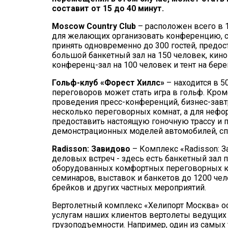
составит от 15 до 40 минут.
Moscow Country Club
– расположен всего в 
для желающих организовать конференцию, с
принять одновременно до 300 гостей, предо
большой банкетный зал на 150 человек, кино
конференц-зал на 100 человек и тент на бер
Гольф-клуб «Форест Хиллс»
– находится в 5
переговоров может стать игра в гольф. Кром
проведения пресс-конференций, бизнес-завт
несколько переговорных комнат, а для нефо
предоставить настоящую гоночную трассу и п
демонстрационных моделей автомобилей, спо
Radisson: Завидово
– Комплекс «Radisson: З
деловых встреч - здесь есть банкетный зал п
оборудованных комфортных переговорных ко
семинаров, выставок и банкетов до 1200 чел
брейков и других частных мероприятий.
Вертолетный комплекс «Хелипорт Москва» ос
услугам наших клиентов вертолеты ведущих 
грузоподъемности. Например, один из самых