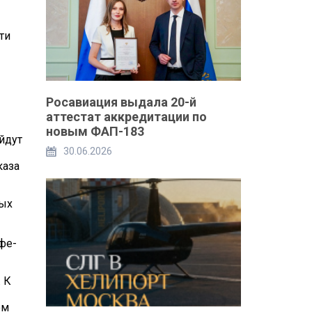
ти
Росавиация выдала 20-й
аттестат аккредитации по
новым ФАП-183
йдут
30.06.2026
каза
бых
фе-
 К
ом