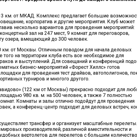
13 км. от МКАД. Комплекс предлагает большие возможнос
овещание, корпоратив и другие мероприятия. Клуб может
ставив несколько вариантов для проведения мероприятий:
концертный зал на 247 мест, 9 комнат для переговоров,
егу озера, вмещающий до 300 человек.
0 км. от Москвы. Отличным поводом для начала деловых
е того на территории клуба есть все необходимое для
раков и выступлений. Для совещаний и конференций подо
рматных бизнес-мероприятий «Форест Хиллс» готов
лощадки для проведения тест драйвов, автополигонов, по
ртивных турниров и многого другого.
авидово» (122 км от Москвы) прекрасно подходит для лю
лощадью 980 кв. м. на 500 человек, а также 7 полностью
мнат. Комнаты и залы отлично подойдут для проведения
овек, а конференц-центр подходит для деловых встреч, ко
уществляет трансфер и организует масштабные перелеты.
мировых производителей, различной вместительности и
 удобных вертолетов для перелетов с большим количеств