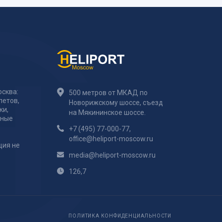
сква:
500 метров от МКАД по
летов,
Новорижскому шоссе, съезд
ки,
на Мякининское шоссе.
тные
+7 (495) 77-000-77
,
office@heliport-moscow.ru
ция не
media@heliport-moscow.ru
126,7
ПОЛИТИКА КОНФИДЕНЦИАЛЬНОСТИ