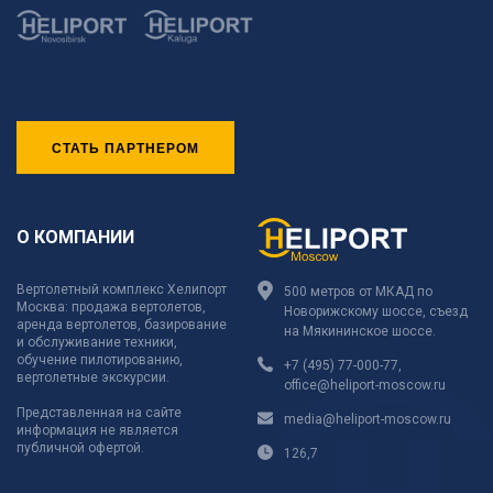
СТАТЬ ПАРТНЕРОМ
О КОМПАНИИ
Вертолетный комплекс Хелипорт
500 метров от МКАД по
Москва: продажа вертолетов,
Новорижскому шоссе, съезд
аренда вертолетов, базирование
на Мякининское шоссе.
и обслуживание техники,
обучение пилотированию,
+7 (495) 77-000-77
,
вертолетные экскурсии.
office@heliport-moscow.ru
Представленная на сайте
media@heliport-moscow.ru
информация не является
публичной офертой.
126,7