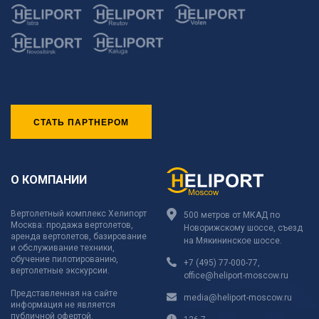
СТАТЬ ПАРТНЕРОМ
О КОМПАНИИ
Вертолетный комплекс Хелипорт
500 метров от МКАД по
Москва: продажа вертолетов,
Новорижскому шоссе, съезд
аренда вертолетов, базирование
на Мякининское шоссе.
и обслуживание техники,
обучение пилотированию,
+7 (495) 77-000-77
,
вертолетные экскурсии.
office@heliport-moscow.ru
Представленная на сайте
media@heliport-moscow.ru
информация не является
публичной офертой.