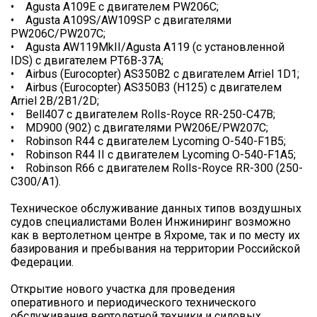
• Agusta A109E c двигателем PW206C;
• Agusta A109S/AW109SP c двигателями
PW206C/PW207C;
• Agusta AW119MkII/Agusta A119 (с установленной
IDS) с двигателем PT6B-37A;
• Airbus (Eurocopter) AS350B2 с двигателем Arriel 1D1;
• Airbus (Eurocopter) AS350B3 (H125) с двигателем
Arriel 2B/2B1/2D;
• Bell407 c двигателем Rolls-Royce RR-250-C47B;
• MD900 (902) с двигателями PW206E/PW207C;
• Robinson R44 c двигателем Lycoming O-540-F1B5;
• Robinson R44 II c двигателем Lycoming O-540-F1A5;
• Robinson R66 c двигателем Rolls-Royce RR-300 (250-
C300/A1).
Техническое обслуживание данных типов воздушных
судов специалистами Волен Инжиниринг возможно
как в вертолетном центре в Яхроме, так и по месту их
базирования и пребывания на территории Российской
Федерации.
Открытие нового участка для проведения
оперативного и периодического технического
обслуживания вертолетной техники и силовых