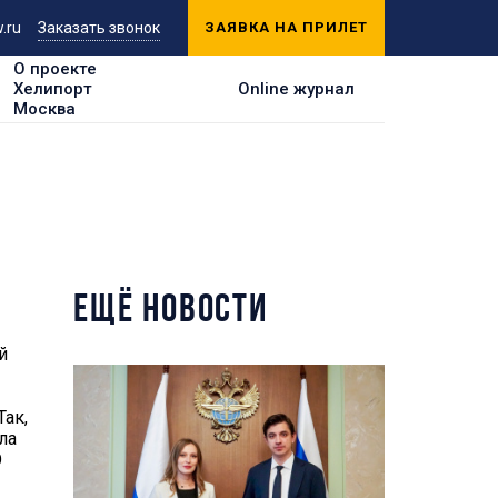
.ru
Заказать звонок
ЗАЯВКА НА ПРИЛЕТ
О проекте
Хелипорт
Online журнал
Москва
ЕЩЁ НОВОСТИ
й
ак,
ла
О