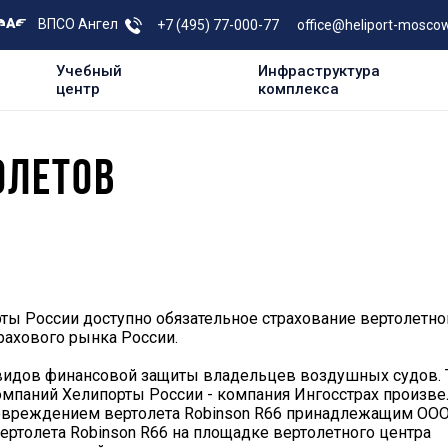
ВПСО Ангел
+7 (495) 77-000-77
office@heliport-moscow
Учебный
Инфраструктура
центр
комплекса
ОЛЕТОВ
ты России доступно обязательное страхование вертолетно
рахового рынка России.
видов финансовой защиты владельцев воздушных судов. Т
компаний Хелипорты России - компания Ингосстрах произве
повреждением вертолета Robinson R66 принадлежащим ОО
ертолета Robinson R66 на площадке вертолетного центра