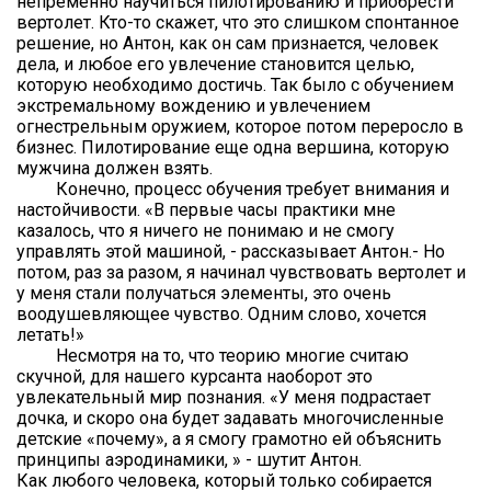
непременно научиться пилотированию и приобрести
вертолет. Кто-то скажет, что это слишком спонтанное
решение, но Антон, как он сам признается, человек
дела, и любое его увлечение становится целью,
которую необходимо достичь. Так было с обучением
экстремальному вождению и увлечением
огнестрельным оружием, которое потом переросло в
бизнес. Пилотирование еще одна вершина, которую
мужчина должен взять.
Конечно, процесс обучения требует внимания и
настойчивости. «В первые часы практики мне
казалось, что я ничего не понимаю и не смогу
управлять этой машиной, - рассказывает Антон.- Но
потом, раз за разом, я начинал чувствовать вертолет и
у меня стали получаться элементы, это очень
воодушевляющее чувство. Одним слово, хочется
летать!»
Несмотря на то, что теорию многие считаю
скучной, для нашего курсанта наоборот это
увлекательный мир познания. «У меня подрастает
дочка, и скоро она будет задавать многочисленные
детские «почему», а я смогу грамотно ей объяснить
принципы аэродинамики, » - шутит Антон.
Как любого человека, который только собирается