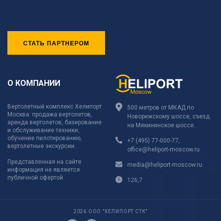
СТАТЬ ПАРТНЕРОМ
О КОМПАНИИ
Вертолетный комплекс Хелипорт
500 метров от МКАД по
Москва: продажа вертолетов,
Новорижскому шоссе, съезд
аренда вертолетов, базирование
на Мякининское шоссе.
и обслуживание техники,
обучение пилотированию,
+7 (495) 77-000-77
,
вертолетные экскурсии.
office@heliport-moscow.ru
Представленная на сайте
media@heliport-moscow.ru
информация не является
публичной офертой.
126,7
2026 ООО "ХЕЛИПОРТ СТК"