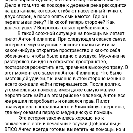
Дело в том, что на подходе к деревне река расходится
на два канала, которые огибают населенный пункт с
двух сторон, а после опять смыкаются. Где он
переплывал реку? На какой теперь стороне? Как
далеко ушел? Вопросов только прибавлялось.
В такой сложной ситуации на помощь вылетает
пилот Антон Филиппов. При следующем сеансе связи,
потерявшемуся мужчине посоветовали выйти на
какое-нибудь открытое пространство и как-то себя
обозначить, чтобы было видно с воздуха. Мужчина не
растерялся, выйдя на открытое пространство,
постарался расчистить его, приминая высокую траву. В
этот момент его заметил Антон Филиппов. Что было
настоящей удачей, т.к. именно в этой стороне меньше
всего ожидали найти потерявшегося. После долгих,
утомительных поисков, имея даже самую малую
вероятность найти в этом районе человека, Антон все
же решил попробовать и оказался прав. Пилот
эвакуировал пострадавшего в ближайшую деревню,
где ему оказали первую медицинскую помощь.
Эта история закончилась хорошо, но к
сожалению есть и печальные случаи. Добровольцы
ВПСО Ангел всегда готовы вылететь на помощь, но и