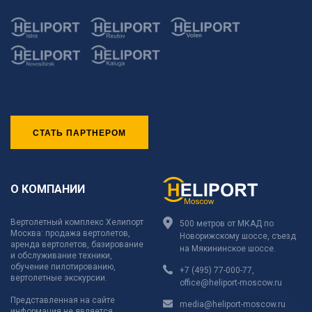
СТАТЬ ПАРТНЕРОМ
О КОМПАНИИ
Вертолетный комплекс Хелипорт
500 метров от МКАД по
Москва: продажа вертолетов,
Новорижскому шоссе, съезд
аренда вертолетов, базирование
на Мякининское шоссе.
и обслуживание техники,
обучение пилотированию,
+7 (495) 77-000-77
,
вертолетные экскурсии.
office@heliport-moscow.ru
Представленная на сайте
media@heliport-moscow.ru
информация не является