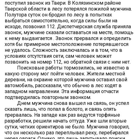
поступил звонок из Твери. В Колязинском районе
Тверской области в лесу потерялся пожилой мужчина.
Полутора суток он бродил по лесу в попытках
выбраться самостоятельно, когда силы были на
исходе, позвонил 112. Диспетчерская служба приняла
звонок, мужчине сказали оставаться на месте, помощь
к нему выдвигается . Звонок прервался и определить
хотя бы примерное местоположение потерявшегося
не удалось. Сложность заключалась и в том, что в
условиях отсутствия сети, сам человек может
позвонить на номер 112, но обратной связи с ним нет.
Поисковые работы тормозились, не известно в
какую сторону мог пойти человек. Жители местной
деревни, на окраине которой мужчина оставил свой
автомобиль, рассказали, что обычно в лес ходят в
западном направлении. Эта информация отчасти
подтвердилась повторным звонком.
Днем мужчина снова вышел на связь, он успел
сказать лишь, что попал в болото, и связь опять
прервалась. На западе как раз ведутся торфяные
разработки, решили начать оттуда. Уже шли вторые
сутки, четких ориентиров не было. Мужчина говорил,
что он несколько раз переплывал реку, перебирался
через овраги. Однако, это лишь запутывало поиски.