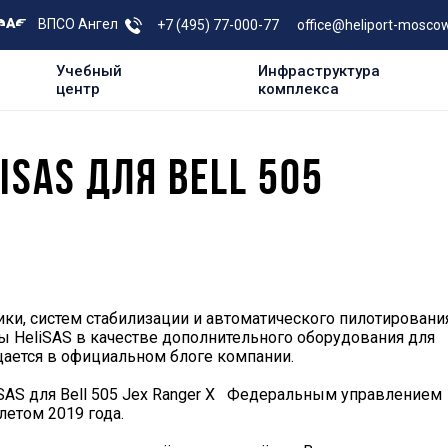
ВПСО Ангел
+7 (495) 77-000-77
office@heliport-moscow
Учебный
Инфраструктура
центр
комплекса
SAS ДЛЯ BELL 505
ки, систем стабилизации и автоматического пилотирования
ы HeliSAS в качестве дополнительного оборудования для
общается в официальном блоге компании.
iSAS для Bell 505 Jex Ranger X Федеральным управлением
етом 2019 года.