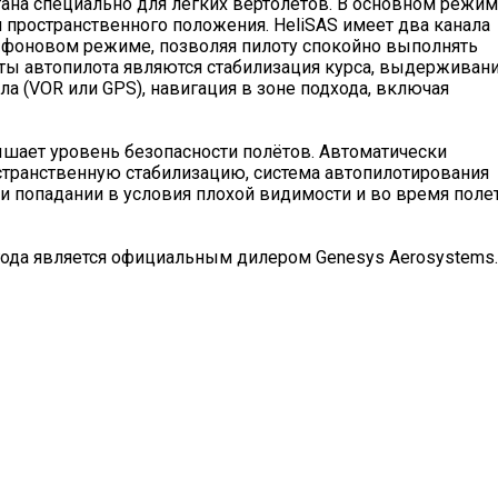
тана специально для лёгких вертолётов. В основном режи
и пространственного положения. HeliSAS имеет два канала
 в фоновом режиме, позволяя пилоту спокойно выполнять
ы автопилота являются стабилизация курса, выдерживан
а (VOR или GPS), навигация в зоне подхода, включая
шает уровень безопасности полётов. Автоматически
остранственную стабилизацию, система автопилотирования
 попадании в условия плохой видимости и во время полет
года является официальным дилером Genesys Aerosystems.