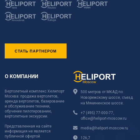
СТАТЬ ПАРТНЕРОМ
О КОМПАНИИ
Вертолетный комплекс Хелипорт
500 метров от МКАД по
Москва: продажа вертолетов,
Новорижскому шоссе, съезд
аренда вертолетов, базирование
на Мякининское шоссе.
и обслуживание техники,
обучение пилотированию,
+7 (495) 77-000-77
,
вертолетные экскурсии.
office@heliport-moscow.ru
Представленная на сайте
media@heliport-moscow.ru
информация не является
публичной офертой.
126,7