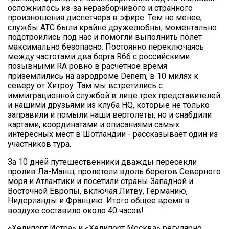
осложнилось из-за неразборчивого и странного
произношения диспетчера в эфире. Тем не менее,
службы ATC были крайне дружелюбны, моментально
подстроились под нас и помогли выполнить полет
максимально безопасно. Постоянно переключаясь
между частотами два борта R66 с российскими
позывными RA ровно в расчетное время
приземлились на аэродроме Denem, в 10 милях к
северу от Хитроу. Там мы встретились с
иммиграционной службой в лице трех представителей
и нашими друзьями из клуба HQ, которые не только
заправили и помыли наши вертолеты, но и снабдили
картами, координатами и описаниями самых
интересных мест в Шотландии - рассказывает один из
участников тура.
За 10 дней путешественники дважды пересекли
пролив Ла-Манш, пролетели вдоль берегов Северного
моря и Атлантики и посетили страны Западной и
Восточной Европы, включая Литву, Германию,
Нидерланды и Францию. Итого общее время в
воздухе составило около 40 часов!
«Хелипорт Истра» и «Хелипорт Москва» регулярно