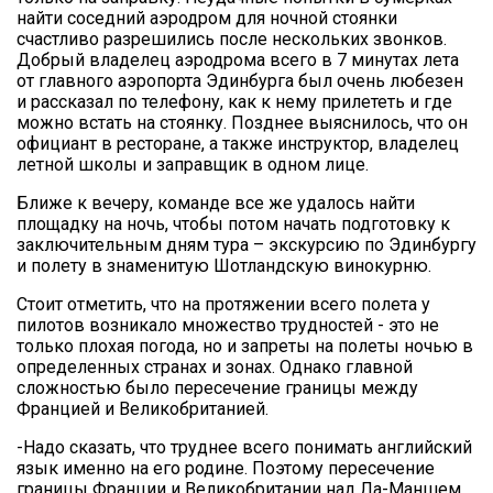
найти соседний аэродром для ночной стоянки
счастливо разрешились после нескольких звонков.
Добрый владелец аэродрома всего в 7 минутах лета
от главного аэропорта Эдинбурга был очень любезен
и рассказал по телефону, как к нему прилететь и где
можно встать на стоянку. Позднее выяснилось, что он
официант в ресторане, а также инструктор, владелец
летной школы и заправщик в одном лице.
Ближе к вечеру, команде все же удалось найти
площадку на ночь, чтобы потом начать подготовку к
заключительным дням тура – экскурсию по Эдинбургу
и полету в знаменитую Шотландскую винокурню.
Стоит отметить, что на протяжении всего полета у
пилотов возникало множество трудностей - это не
только плохая погода, но и запреты на полеты ночью в
определенных странах и зонах. Однако главной
сложностью было пересечение границы между
Францией и Великобританией.
-Надо сказать, что труднее всего понимать английский
язык именно на его родине. Поэтому пересечение
границы Франции и Великобритании над Ла-Маншем