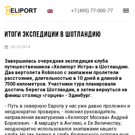
+7 (495) 77-000-77
ИТОГИ ЭКСПЕДИЦИИ В ШОТЛАНДИЮ
05.10.2014
Завершилась очередная экспедиция клуба
путешественников «Хелипорт Истра» в Шотландию.
Два вертолета Robinson с экипажем пролетели
расстояние, длительностью в 10 дней и длиной в
7500 километров. Участники тура планировали
достичь берегов Шотландии, а затем вернуться на
финиш столицу «горцев» - Эдинбург.
- Путь в северную Европу у нас уже давно проложен и
неоднократно проверен, - пояснил руководитель
направления авиатуризма «Хелипорт Москва» Андрей
Борисевич. - А маршрут в Англию, к Ее Величеству,
неоднократно использовался экипажами нашего
клуба. Но так далеко в глубь британского острова еще