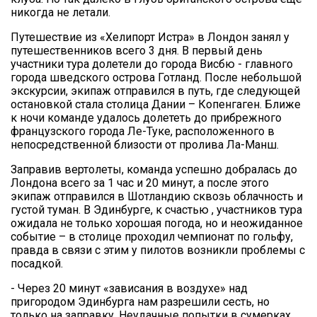
никогда не летали.
Путешествие из «Хелипорт Истра» в Лондон занял у
путешественников всего 3 дня. В первый день
участники тура долетели до города Висбю - главного
города шведского острова Готланд. После небольшой
экскурсии, экипаж отправился в путь, где следующей
остановкой стала столица Дании – Копенгаген. Ближе
к ночи команде удалось долететь до прибрежного
французского города Ле-Туке, расположенного в
непосредственной близости от пролива Ла-Манш.
Заправив вертолеты, команда успешно добралась до
Лондона всего за 1 час и 20 минут, а после этого
экипаж отправился в Шотландию сквозь облачность и
густой туман. В Эдинбурге, к счастью , участников тура
ожидала не только хорошая погода, но и неожиданное
событие – в столице проходил чемпионат по гольфу,
правда в связи с этим у пилотов возникли проблемы с
посадкой.
- Через 20 минут «зависания в воздухе» над
пригородом Эдинбурга нам разрешили сесть, но
только на заправку. Неудачные попытки в сумерках