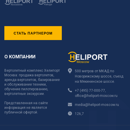
СТАТЬ ПАРТНЕРОМ
О КОМПАНИИ
Вертолетный комплекс Хелипорт
500 метров от МКАД по
Москва: продажа вертолетов,
Новорижскому шоссе, съезд
аренда вертолетов, базирование
на Мякининское шоссе.
и обслуживание техники,
обучение пилотированию,
+7 (495) 77-000-77
,
вертолетные экскурсии.
office@heliport-moscow.ru
Представленная на сайте
media@heliport-moscow.ru
информация не является
публичной офертой.
126,7