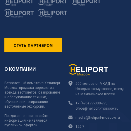
СТАТЬ ПАРТНЕРОМ
О КОМПАНИИ
Вертолетный комплекс Хелипорт
500 метров от МКАД по
Москва: продажа вертолетов,
Новорижскому шоссе, съезд
аренда вертолетов, базирование
на Мякининское шоссе.
и обслуживание техники,
обучение пилотированию,
+7 (495) 77-000-77
,
вертолетные экскурсии.
office@heliport-moscow.ru
Представленная на сайте
media@heliport-moscow.ru
информация не является
публичной офертой.
126,7