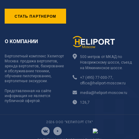
СТАТЬ ПАРТНЕРОМ
О КОМПАНИИ
Вертолетный комплекс Хелипорт
500 метров от МКАД по
Москва: продажа вертолетов,
Новорижскому шоссе, съезд
аренда вертолетов, базирование
на Мякининское шоссе.
и обслуживание техники,
обучение пилотированию,
+7 (495) 77-000-77
,
вертолетные экскурсии.
office@heliport-moscow.ru
Представленная на сайте
media@heliport-moscow.ru
информация не является
публичной офертой.
126,7
2026 ООО "ХЕЛИПОРТ СТК"