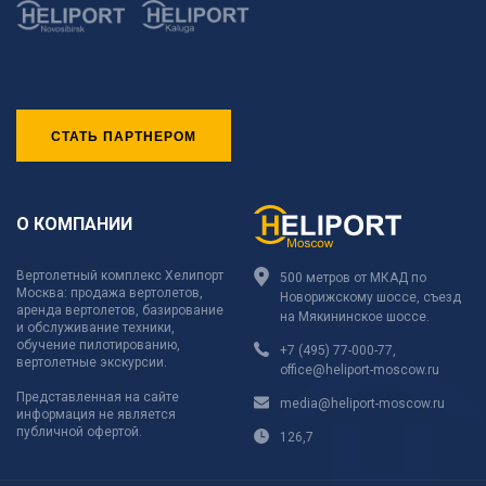
СТАТЬ ПАРТНЕРОМ
О КОМПАНИИ
Вертолетный комплекс Хелипорт
500 метров от МКАД по
Москва: продажа вертолетов,
Новорижскому шоссе, съезд
аренда вертолетов, базирование
на Мякининское шоссе.
и обслуживание техники,
обучение пилотированию,
+7 (495) 77-000-77
,
вертолетные экскурсии.
office@heliport-moscow.ru
Представленная на сайте
media@heliport-moscow.ru
информация не является
публичной офертой.
126,7