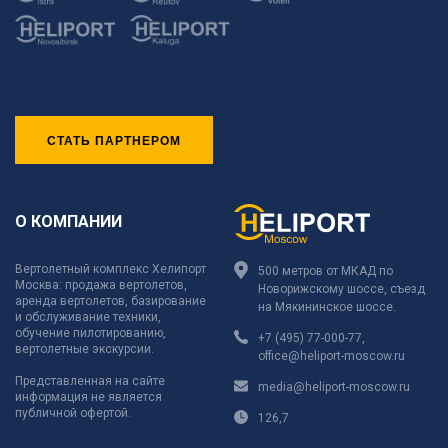
СТАТЬ ПАРТНЕРОМ
О КОМПАНИИ
Вертолетный комплекс Хелипорт
500 метров от МКАД по
Москва: продажа вертолетов,
Новорижскому шоссе, съезд
аренда вертолетов, базирование
на Мякининское шоссе.
и обслуживание техники,
обучение пилотированию,
+7 (495) 77-000-77
,
вертолетные экскурсии.
office@heliport-moscow.ru
Представленная на сайте
media@heliport-moscow.ru
информация не является
публичной офертой.
126,7