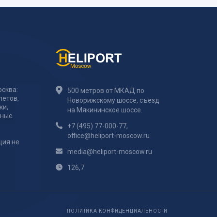
сква:
500 метров от МКАД по
летов,
Новорижскому шоссе, съезд
ки,
на Мякининское шоссе.
тные
+7 (495) 77-000-77
,
office@heliport-moscow.ru
ция не
media@heliport-moscow.ru
126,7
ПОЛИТИКА КОНФИДЕНЦИАЛЬНОСТИ