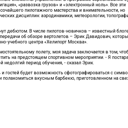
ация», «развозка грузов» и «электронный ноль». Все эти
ысочайшего пилотажного мастерства и внимательности, но
ческих дисциплин: аэродинамики, метеорологии, топографи
нут дебютом. В числе пилотов-новичков – известный блоге
й передачи об обзоре вертолетов – Эрик Давидович, которы
но-учебного центра «Хелипорт Москва».
мостоятельному полету, моя задача заключается в том, что
упить на предстоящем спортивном мероприятии. - Я поста
й недолгий период обучения, - сказал Эрик.
 и гостей будет возможность сфотографироваться с симв
ли полакомиться вкусным барбекю, приготовленном на св