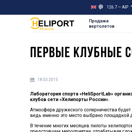
126.7 — AIP
Продажа
вертолетов
ПЕРВЫЕ КЛУБНЫЕ С
18.03.2015
Лаборатория спорта «HeliSportLab» орган
клубов сети «Хелипорты России».
Атмосфера дружеского соперничества будет 
ведь именно это место выбрано площадкой д
В течение многих месяцев пилоты хелипорто
предстоящем мероприятии, отрабатывая сло