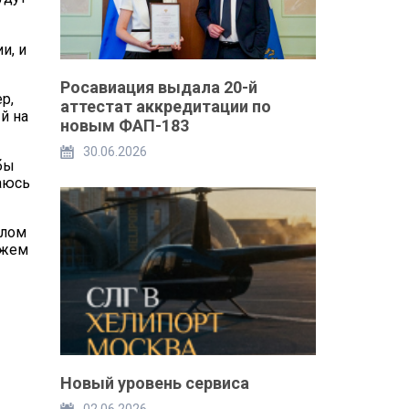
и, и
Росавиация выдала 20-й
р,
аттестат аккредитации по
й на
новым ФАП-183
30.06.2026
бы
раюсь
олом
ежем
Новый уровень сервиса