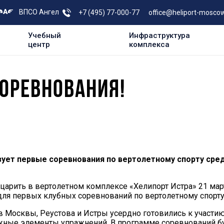
ВПСО Ангел
+7 (495) 77-000-77
office@heliport-moscow
Учебный
Инфраструктура
центр
комплекса
ОРЕВНОВАНИЯ!
изует первые соревнования по вертолетному спорту сре
царить в вертолетном комплексе «Хелипорт Истра» 21 мар
ля первых клубных соревнований по вертолетному спорту
в Москвы, Реустова и Истры усердно готовились к участи
жные элементы упражнений. В программе соревнований б