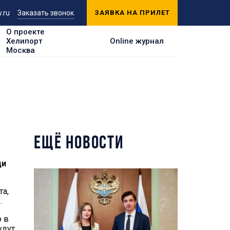
.ru
Заказать звонок
ЗАЯВКА НА ПРИЛЕТ
О проекте
Хелипорт
Online журнал
Москва
ЕЩЁ НОВОСТИ
ди
та,
.
ю в
удут