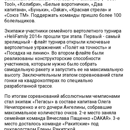
Tool», «Колибри», «Белые воротнички», «Два
капитана», «Буньки», «Dakar», «Красная стрела» и
«Союз ТМ». Поддержать команды пришло более 100
болельщиков.
Экипажи-участники семейного вертолетного турнира
«HeliFamily 2014» прошли три этапа. Первый - самый
зрелищный - флайт турнира открыли ключевые
вертолетные упражнения: «Полёт на точность» и
«Посадка на линию». Во втором флайте были
реализованы конструкторские способности
участников, которым нужно было собрать
самодельную ракету и запустить ее на максимальную
высоту. Заключительным этапом соревнований стали
гонки на квадрокоптерах по специально
разработанной трассе.
По итогам соревнований абсолютными чемпионами
стал экипаж «Пегасы» в составе капитана Олега
Нечипоренко и его дочери Ангелины, собравшие
максимальное количество очков. 2-е место заняла
семейная команда Вячеслава Пащенко «DAKAR». 3-е
место досталось команде «Ракитские» под
руководством Елены Ракитской.