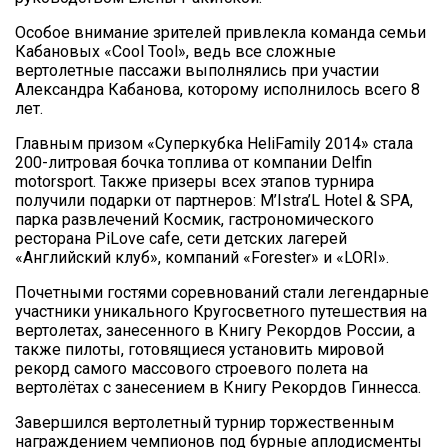
Особое внимание зрителей привлекла команда семьи
Кабановых «Cool Tool», ведь все сложные
вертолетные пассажи выполнялись при участии
Александра Кабанова, которому исполнилось всего 8
лет.
Главным призом «Суперкубка HeliFamily 2014» стала
200-литровая бочка топлива от компании Delfin
motorsport. Также призеры всех этапов турнира
получили подарки от партнеров: M’Istra’L Hotel & SPA,
парка развлечений Космик, гастрономического
ресторана PiLove cafe, сети детских лагерей
«Английский клуб», компаний «Forester» и «LORI».
Почетными гостями соревнований стали легендарные
участники уникального Кругосветного путешествия на
вертолетах, занесенного в Книгу Рекордов России, а
также пилоты, готовящиеся установить мировой
рекорд самого массового строевого полета на
вертолётах с занесением в Книгу Рекордов Гиннесса.
Завершился вертолетный турнир торжественным
награждением чемпионов под бурные аплодисменты