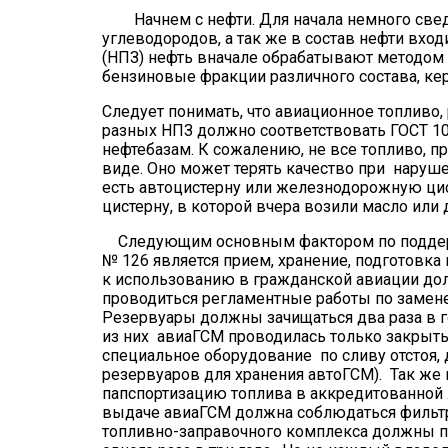
Начнем с нефти. Для начала немного сведе
углеводородов, а так же в состав нефти вхо
(НПЗ) нефть вначале обрабатывают методом п
бензиновые фракции различного состава, кер
Следует понимать, что авиационное топливо
разных НПЗ должно соответствовать ГОСТ 1022
нефтебазам. К сожалению, не все топливо, 
виде. Оно может терять качество при наруше
есть автоцистерну или железнодорожную цис
цистерну, в которой вчера возили масло или
Следующим основным фактором по поддерж
№ 126 является прием, хранение, подготовк
к использованию в гражданской авиации до
проводиться регламентные работы по замене
Резервуары должны зачищаться два раза в г
из них авиаГСМ проводилась только закрыты
специальное оборудование по сливу отстоя, 
резервуаров для хранения автоГСМ). Так же
папспортизацию топлива в аккредитованной 
выдаче авиаГСМ должна соблюдаться фильтр
топливно-заправочного комплекса должны п