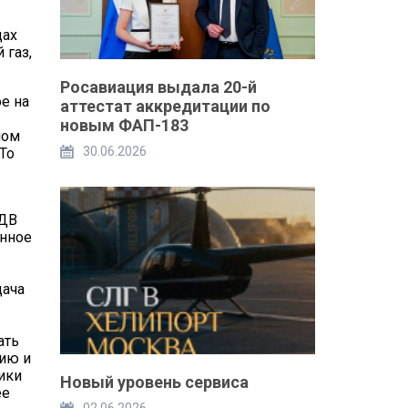
дах
 газ,
Росавиация выдала 20-й
е на
аттестат аккредитации по
новым ФАП-183
ном
30.06.2026
То
 ДВ
енное
дача
ать
нию и
ики
Новый уровень сервиса
ее