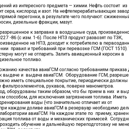
ний из интересного предмета — химии. Нефть состоит из
дит сера, кислород и азот. На нефтеперерабатывающих заво
рямой перегонки, в результате чего получают: сжиженный
осин, дизельные фракции, мазут.
, разрешенное к заправке в воздушные суда, произведенно
7 -86 (с изм. 1-6). После НПЗ продукт развозят по ТЗК,
произведенное на НПЗ, доходит к потребителю в первоздан
нии правил и требований при перевозке ГСМ (ГОСТ 1510). 
терну могут не отпарить. Залить авиационный керосин в
 дизельное топливо.
анию качества авиаГСМ согласно требованиям приказа
а к выдаче и выдача авиаГСМ. Оборудование ГСМ, разреш
лжно иметь специальное покрытие, периодически должны
 фильтроэлементов, рукавов, поверке манометров.
од, оборудованы таким образом, что бы прием в них и вы
м способом, для исключения загрязнения топлива. Иметь
дренирования воды (что значительно отличает их от
 при каждом доливе авиаГСМ в резервуар необходимо дел
лаборатории авиаГСМ. На каждом этапе по приему, хране
ация топлива от воды и механических примесей. Сотрудн
роходить обучение и дальнейшую переподготовку не мен