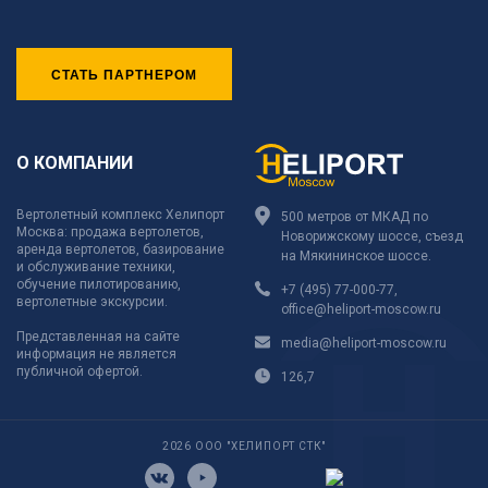
СТАТЬ ПАРТНЕРОМ
О КОМПАНИИ
Вертолетный комплекс Хелипорт
500 метров от МКАД по
Москва: продажа вертолетов,
Новорижскому шоссе, съезд
аренда вертолетов, базирование
на Мякининское шоссе.
и обслуживание техники,
обучение пилотированию,
+7 (495) 77-000-77
,
вертолетные экскурсии.
office@heliport-moscow.ru
Представленная на сайте
media@heliport-moscow.ru
информация не является
публичной офертой.
126,7
2026 ООО "ХЕЛИПОРТ СТК"