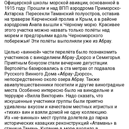
Офицерской школы морской авиации, основанной в
1915 году. Прошли и над ВПП аэродрома Приморско-
Ахтарска. Пересекли Таманский полуостров, оставив
на траверзе Керченский пролив и Крым, а в районе
аэродрома Анапа вышли к Чёрному морю. Красивее
этого участка можно назвать только полёты над
морем и предгорьями вдоль Черноморского
побережья! Эти полёты выполняли уже из Абрау.
Целью «винной» части перелёта было познакомить
участников с виноделием Абрау-Дюрсо и Семигорья.
Приятным бонусом стали вечерние дегустации.
Вертолёты базировались в ста метрах от подвалов
Русского Винного Дома «Абрау-Дюрсо»,
непосредственно около озера Абрау. Также
авиапутешественники посетили и другие виноградные
места. Особенно интересно было на винодельне и
терруаре «Вилла Виктория». Надо сказать, что
искушенные участники группы были приятно
удивлены вкусом и качеством местных игристых и
«тихих» вин и взяли домой не одну коллекцию.
Из «не-винных» мест группа долетела до парка
исторических казацких реконструкций «Атамань» в
станице Тамань. Купание в море входило в