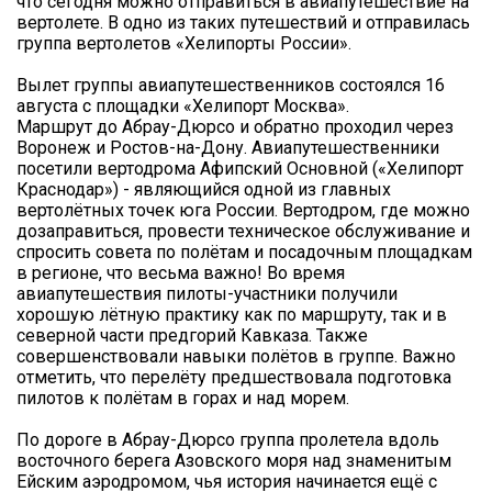
что сегодня можно отправиться в авиапутешествие на
вертолете. В одно из таких путешествий и отправилась
группа вертолетов «Хелипорты России».
Вылет группы авиапутешественников состоялся 16
августа с площадки «Хелипорт Москва».
Маршрут до Абрау-Дюрсо и обратно проходил через
Воронеж и Ростов-на-Дону. Авиапутешественники
посетили вертодрома Афипский Основной («Хелипорт
Краснодар») - являющийся одной из главных
вертолётных точек юга России. Вертодром, где можно
дозаправиться, провести техническое обслуживание и
спросить совета по полётам и посадочным площадкам
в регионе, что весьма важно! Во время
авиапутешествия пилоты-участники получили
хорошую лётную практику как по маршруту, так и в
северной части предгорий Кавказа. Также
совершенствовали навыки полётов в группе. Важно
отметить, что перелёту предшествовала подготовка
пилотов к полётам в горах и над морем.
По дороге в Абрау-Дюрсо группа пролетела вдоль
восточного берега Азовского моря над знаменитым
Ейским аэродромом, чья история начинается ещё с