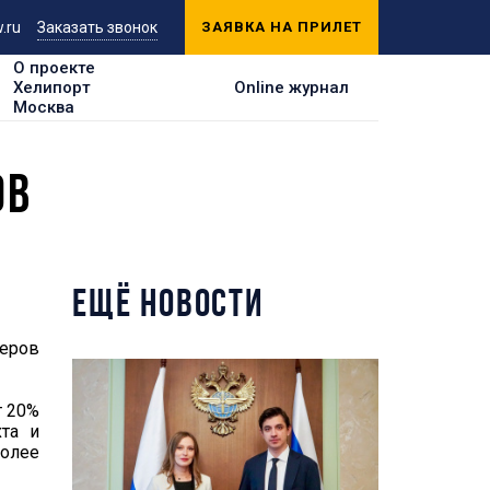
.ru
Заказать звонок
ЗАЯВКА НА ПРИЛЕТ
О проекте
Хелипорт
Online журнал
Москва
ОВ
ЕЩЁ НОВОСТИ
керов
т 20%
та и
более