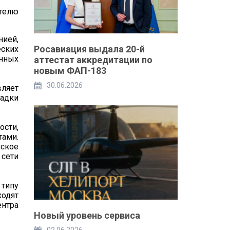
ителю
нией,
Росавиация выдала 20-й
ских
онных
аттестат аккредитации по
новым ФАП-183
30.06.2026
вляет
адки
сти,
ами.
еское
 сети
 типу
ходят
ентра
Новый уровень сервиса