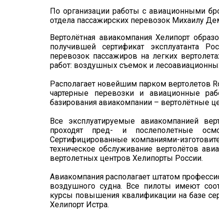
По организации работы с авиационными бро
отдела пассажирских перевозок Михаилу Деми
Вертолётная авиакомпания Хелипорт образо
получившей сертификат эксплуатанта Ро
перевозок пассажиров на легких вертолет
работ: воздушных съемок и лесоавиационных
Располагает новейшим парком вертолетов Robi
чартерные перевозки и авиационные раб
базирования авиакомпании – вертолётные це
Все эксплуатируемые авиакомпанией вер
проходят пред- и послеполетные осмо
Сертифицированные компаниями-изготовит
техническое обслуживание вертолётов авиа
вертолетных центров Хелипорты России.
Авиакомпания располагает штатом профессио
воздушного судна. Все пилоты имеют соо
курсы повышения квалификации на базе сер
Хелипорт Истра.