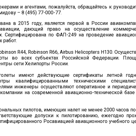
керами и агентами, пожалуйста, обращайтесь к руковод
дову – 8 (495) 77-000-77.
вана в 2015 году, является первой в России авиакомпа
савиации, дающий право на осуществление коммерче
ах. Сертифицирована по ФАП-249 на проведение авиаци
 работ.
nson R44, Robinson R66, Airbus Helicopters H130. Осущест
оты во всех субъектах Российской Федерации. Площ
нтры сети Хелипорты России.
толеты имеют действующие сертификаты летной годно
тры квалифицированными техническими специалист
елями инженеры осуществляют оперативное и периодич
компании на современной авиационно-технической базе
нальных пилотов, имеющих налет не менее 2000 часов по
тветствующие допуски к пилотированию, ежегодно про
тифицированного Росавиацией авиационного учебного ц