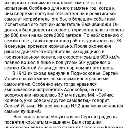
из первых принимал советские самолеты на
испытания. Особенно для него памятен год, когда к
ним впервые поступил отечественный реактивный
самолет истребитель, это было большим событием.
Испытывал его летчик-испытатель Бахчиванджи. Он
должен был довести скорость горизонтального полёта
до 800 км/ч на высоте 2000 метров. По наблюдению с
земли полёт, вплоть до конца работы двигателя на 78-
й секунде, протекал нормально. После окончания
работы двигателя истребитель, находящийся в
горизонтальном полёте, на скорости свыше 900 км/ч,
плавно вошёл в пике и под углом 50º ударился о
землю. Сергей Ильич до сих пор помнит этот день.
В 1943 их снова вернули в Подмосковье. Сергей
Ильич познакомился со многими иностранными
самолетами. Особенно ему тогда нравился
американский истребитель Аэрокобра, на его
вооружении находилась 37-мм пушка M4. «Сейчас,
кончено, уже совсем другие самолеты,- говорит
Сергей Ильич.- Но все же наш ИЛ2 для меня останется
самым лучшим!».
Всю свою дальнейшую жизнь Сергей Градусов
посвятил крылатым машинам. Был старшим
инженером авиационного полка на Северном Кавказе,